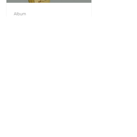
Album
Suzanne un jour - Alban
Tixier, luthiste